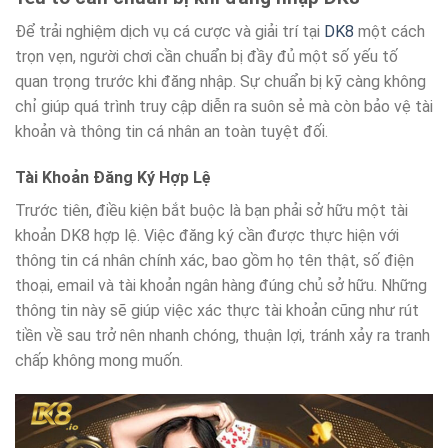
Để trải nghiệm dịch vụ cá cược và giải trí tại
DK8
một cách
trọn vẹn, người chơi cần chuẩn bị đầy đủ một số yếu tố
quan trọng trước khi đăng nhập. Sự chuẩn bị kỹ càng không
chỉ giúp quá trình truy cập diễn ra suôn sẻ mà còn bảo vệ tài
khoản và thông tin cá nhân an toàn tuyệt đối.
Tài Khoản Đăng Ký Hợp Lệ
Trước tiên, điều kiện bắt buộc là bạn phải sở hữu một tài
khoản DK8 hợp lệ. Việc đăng ký cần được thực hiện với
thông tin cá nhân chính xác, bao gồm họ tên thật, số điện
thoại, email và tài khoản ngân hàng đúng chủ sở hữu. Những
thông tin này sẽ giúp việc xác thực tài khoản cũng như rút
tiền về sau trở nên nhanh chóng, thuận lợi, tránh xảy ra tranh
chấp không mong muốn.