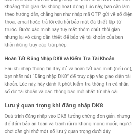
khoảng thời gian dài không hoạt động. Lúc này, bạn cần làm
theo hướng dẫn, chẳng hạn như nhập mã OTP gửi về số điện
thoại, email hoặc trả lời câu hỏi bảo mật đã thiết lập từ
trước. Bước xác minh này tuy mất thêm chút thời gian
nhưng lại vô cùng cần thiết để bảo vệ tài khoản của bạn
khỏi những truy cập trái phép.
Hoàn Tất Đăng Nhập DK8 và Kiểm Tra Tài Khoản
Sau khi nhập thông tin đầy đủ và hoàn tất xác minh (nếu có),
bạn nhấn nút “Đăng nhập DK8” để truy cập vào giao diện tài
khoản. Lúc này, hãy dành ít phút kiểm tra thông tin cá nhân,
số dư tài khoản và các thông báo mới nhất từ nhà cái.
Lưu ý quan trọng khi đăng nhập DK8
Quá trình đăng nhập vào DK8 tưởng chừng đơn giản, nhưng
để đảm bảo an toàn và tránh rủi ro không mong muốn, người
chơi cần ghi nhớ một số lưu ý quan trọng dưới đây.