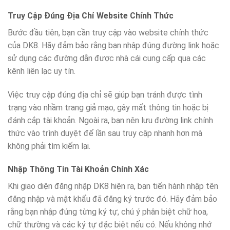
Truy Cập Đúng Địa Chỉ Website Chính Thức
Bước đầu tiên, bạn cần truy cập vào website chính thức
của DK8. Hãy đảm bảo rằng bạn nhập đúng đường link hoặc
sử dụng các đường dẫn được nhà cái cung cấp qua các
kênh liên lạc uy tín.
Việc truy cập đúng địa chỉ sẽ giúp bạn tránh được tình
trạng vào nhầm trang giả mạo, gây mất thông tin hoặc bị
đánh cắp tài khoản. Ngoài ra, bạn nên lưu đường link chính
thức vào trình duyệt để lần sau truy cập nhanh hơn mà
không phải tìm kiếm lại.
Nhập Thông Tin Tài Khoản Chính Xác
Khi giao diện đăng nhập DK8 hiện ra, bạn tiến hành nhập tên
đăng nhập và mật khẩu đã đăng ký trước đó. Hãy đảm bảo
rằng bạn nhập đúng từng ký tự, chú ý phân biệt chữ hoa,
chữ thường và các ký tự đặc biệt nếu có. Nếu không nhớ