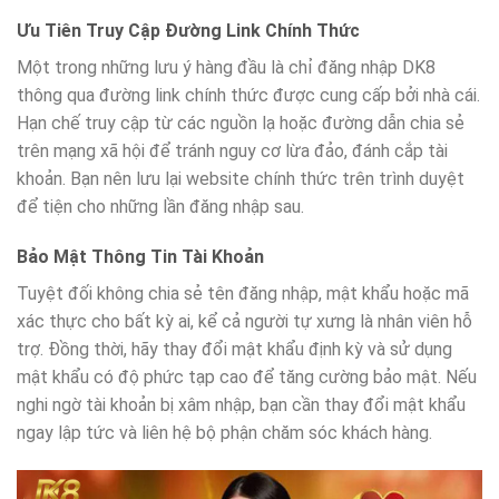
Ưu Tiên Truy Cập Đường Link Chính Thức
Một trong những lưu ý hàng đầu là chỉ đăng nhập DK8
thông qua đường link chính thức được cung cấp bởi nhà cái.
Hạn chế truy cập từ các nguồn lạ hoặc đường dẫn chia sẻ
trên mạng xã hội để tránh nguy cơ lừa đảo, đánh cắp tài
khoản. Bạn nên lưu lại website chính thức trên trình duyệt
để tiện cho những lần đăng nhập sau.
Bảo Mật Thông Tin Tài Khoản
Tuyệt đối không chia sẻ tên đăng nhập, mật khẩu hoặc mã
xác thực cho bất kỳ ai, kể cả người tự xưng là nhân viên hỗ
trợ. Đồng thời, hãy thay đổi mật khẩu định kỳ và sử dụng
mật khẩu có độ phức tạp cao để tăng cường bảo mật. Nếu
nghi ngờ tài khoản bị xâm nhập, bạn cần thay đổi mật khẩu
ngay lập tức và liên hệ bộ phận chăm sóc khách hàng.