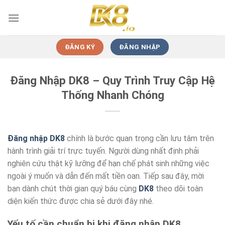
Bỏ
qua
nội
dung
ĐĂNG KÝ
ĐĂNG NHẬP
Đăng Nhập DK8 – Quy Trình Truy Cập Hệ
Thống Nhanh Chóng
Đăng nhập DK8
chính là bước quan trọng cần lưu tâm trên
hành trình giải trí trực tuyến. Người dùng nhất định phải
nghiên cứu thật kỹ lưỡng để hạn chế phát sinh những việc
ngoài ý muốn và dẫn đến mất tiền oan. Tiếp sau đây, mời
bạn dành chút thời gian quý báu cùng
DK8
theo dõi toàn
diện kiến thức được chia sẻ dưới đây nhé.
Yếu tố cần chuẩn bị khi đăng nhập DK8