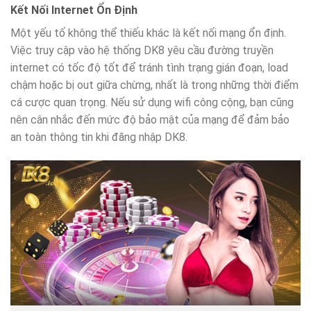
Kết Nối Internet Ổn Định
Một yếu tố không thể thiếu khác là kết nối mạng ổn định.
Việc truy cập vào hệ thống DK8 yêu cầu đường truyền
internet có tốc độ tốt để tránh tình trạng gián đoạn, load
chậm hoặc bị out giữa chừng, nhất là trong những thời điểm
cá cược quan trọng. Nếu sử dụng wifi công cộng, bạn cũng
nên cân nhắc đến mức độ bảo mật của mạng để đảm bảo
an toàn thông tin khi đăng nhập DK8.