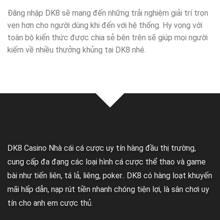
Đăng nhập DK8 sẽ mang đến những trải nghiệm giải trí trọn
vẹn hơn cho người dùng khi đến với hệ thống. Hy vọng với
toàn bộ kiến thức được chia sẻ bên trên sẽ giúp mọi người
kiếm về nhiều thưởng khủng tại DK8 nhé.
DK8
Casino Nhà cái cá cược uy tín hàng đầu thị trường,
cung cấp đa đạng các loại hình cá cược thể thao và game
bài như tiến liên, tá lả, liêng, poker.. DK8 có hàng loạt khuyến
mãi hấp dẫn, nạp rút tiền nhanh chóng tiện lợi, là sân chơi uy
tín cho anh em cược thủ.