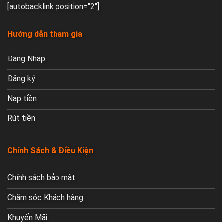
[autobacklink position="2"]
Hướng dẫn tham gia
Đăng Nhập
Đăng ký
Nạp tiền
Rút tiền
Chính Sách & Điều Kiện
Chính sách bảo mật
Chăm sóc Khách hàng
Khuyến Mãi