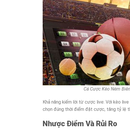
Cá Cược Kèo Ném Biên
Khả năng kiếm lời từ cược live: Với kèo liv
chọn đúng thời điểm đặt cược, tăng tỷ lệ t
Nhược Điểm Và Rủi Ro