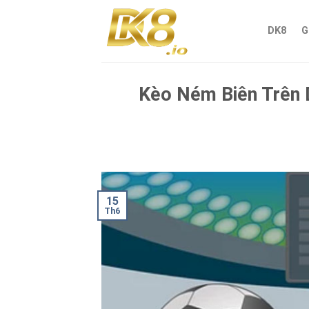
Bỏ
qua
DK8
G
nội
dung
Kèo Ném Biên Trên 
15
Th6