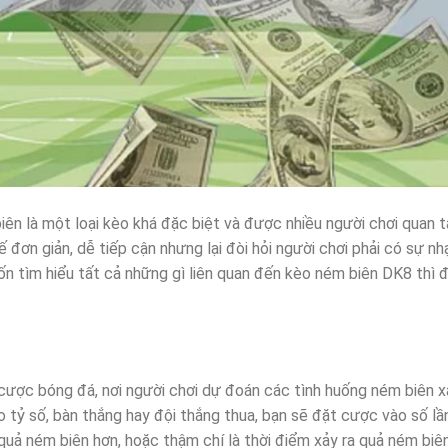
iên là một loại kèo khá đặc biệt và được nhiều người chơi quan 
 đơn giản, dễ tiếp cận nhưng lại đòi hỏi người chơi phải có sự nh
uốn tìm hiểu tất cả những gì liên quan đến kèo ném biên DK8 thì 
 cược bóng đá, nơi người chơi dự đoán các tình huống ném biên x
o tỷ số, bàn thắng hay đội thắng thua, bạn sẽ đặt cược vào số lầ
 quả ném biên hơn, hoặc thậm chí là thời điểm xảy ra quả ném biê