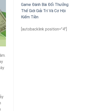
Game Đánh Bài Đổi Thưởng:
Thế Giới Giải Trí Và Cơ Hội
Kiếm Tiền
[autobacklink position="4"]
tâm.
ạy
đây
ảy
n
n