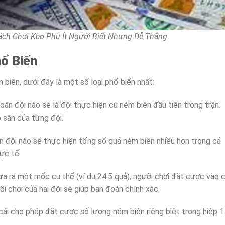
ách Chơi Kèo Phụ Ít Người Biết Nhưng Dễ Thắng
ổ Biến
biên, dưới đây là một số loại phổ biến nhất:
án đội nào sẽ là đội thực hiện cú ném biên đầu tiên trong trận.
 sân của từng đội.
n đội nào sẽ thực hiện tổng số quả ném biên nhiều hơn trong cả
ực tế.
đưa ra một mốc cụ thể (ví dụ 24.5 quả), người chơi đặt cược vào 
lối chơi của hai đội sẽ giúp bạn đoán chính xác.
cái cho phép đặt cược số lượng ném biên riêng biệt trong hiệp 1