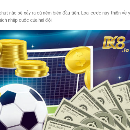
hút nào sẽ xảy ra cú ném biên đầu tiên. Loại cược này thiên về 
ách nhập cuộc của hai đội.