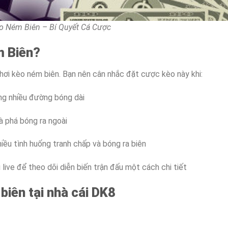
o Ném Biên – Bí Quyết Cá Cược
m Biên?
hơi kèo ném biên. Bạn nên cân nhắc đặt cược kèo này khi:
ụng nhiều đường bóng dài
à phá bóng ra ngoài
iều tình huống tranh chấp và bóng ra biên
live để theo dõi diễn biến trận đấu một cách chi tiết
biên tại nhà cái DK8