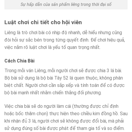
Sự hấp dẫn của sản phẩm liêng trong thời đại số
Luật chơi chi tiết cho hội viên
Liêng là trò chơi bài có nhịp độ nhanh, dễ hiểu nhưng cũng
đòi hỏi sự sắc bén trong từng quyết định. Để chơi hiệu quả,
việc nắm rõ luật chơi là yếu tố quan trọng nhất.
Cách Chia Bài
Trong mỗi ván Liêng, mỗi người chơi sẽ được chia 3 lá bài.
Bộ bài sử dụng là bộ bài Tây 52 lá quen thuộc, không phân
biệt chất. Người chơi cần sắp xếp và tính toán để có được
bộ bài mạnh nhất nhằm chiến thắng đối phương.
Việc chia bài sẽ do người làm cái (thường được chỉ định
hoặc bốc thăm chọn) thực hiện theo chiều kim đồng hồ. Sau
khi nhận đủ 3 lá, người chơi sẽ không được đổi bài, mà phải
sử dụng đúng số bài được phát để tham gia tố và so điểm.