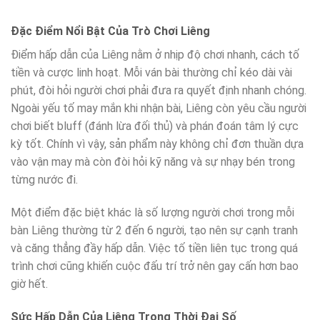
Đặc Điểm Nổi Bật Của Trò Chơi Liêng
Điểm hấp dẫn của Liêng nằm ở nhịp độ chơi nhanh, cách tố
tiền và cược linh hoạt. Mỗi ván bài thường chỉ kéo dài vài
phút, đòi hỏi người chơi phải đưa ra quyết định nhanh chóng.
Ngoài yếu tố may mắn khi nhận bài, Liêng còn yêu cầu người
chơi biết bluff (đánh lừa đối thủ) và phán đoán tâm lý cực
kỳ tốt. Chính vì vậy, sản phẩm này không chỉ đơn thuần dựa
vào vận may mà còn đòi hỏi kỹ năng và sự nhạy bén trong
từng nước đi.
Một điểm đặc biệt khác là số lượng người chơi trong mỗi
bàn Liêng thường từ 2 đến 6 người, tạo nên sự cạnh tranh
và căng thẳng đầy hấp dẫn. Việc tố tiền liên tục trong quá
trình chơi cũng khiến cuộc đấu trí trở nên gay cấn hơn bao
giờ hết.
Sức Hấp Dẫn Của Liêng Trong Thời Đại Số