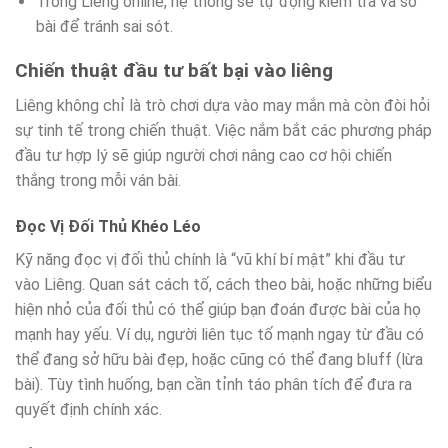
Trong Liêng online, hệ thống sẽ tự động kiểm tra và so
bài để tránh sai sót.
Chiến thuật đầu tư bất bại vào liêng
Liêng không chỉ là trò chơi dựa vào may mắn mà còn đòi hỏi
sự tinh tế trong chiến thuật. Việc nắm bắt các phương pháp
đầu tư hợp lý sẽ giúp người chơi nâng cao cơ hội chiến
thắng trong mỗi ván bài.
Đọc Vị Đối Thủ Khéo Léo
Kỹ năng đọc vị đối thủ chính là “vũ khí bí mật” khi đầu tư
vào Liêng. Quan sát cách tố, cách theo bài, hoặc những biểu
hiện nhỏ của đối thủ có thể giúp bạn đoán được bài của họ
mạnh hay yếu. Ví dụ, người liên tục tố mạnh ngay từ đầu có
thể đang sở hữu bài đẹp, hoặc cũng có thể đang bluff (lừa
bài). Tùy tình huống, bạn cần tỉnh táo phân tích để đưa ra
quyết định chính xác.