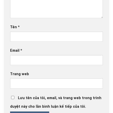
Tên
*
Email
*
Trang web
Lưu tên của tôi, email, và trang web trong trình
duyệt này cho lần bình luận kế tiếp của tôi.