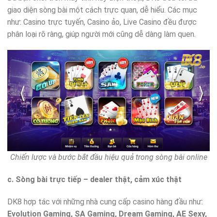
giao diện sòng bài một cách trực quan, dễ hiểu. Các mục
như: Casino trực tuyến, Casino ảo, Live Casino đều được
phân loại rõ ràng, giúp người mới cũng dễ dàng làm quen.
Chiến lược và bước bắt đầu hiệu quả trong sòng bài online
c. Sòng bài trực tiếp – dealer thật, cảm xúc thật
DK8 hợp tác với những nhà cung cấp casino hàng đầu như:
Evolution Gaming, SA Gaming, Dream Gaming, AE Sexy,