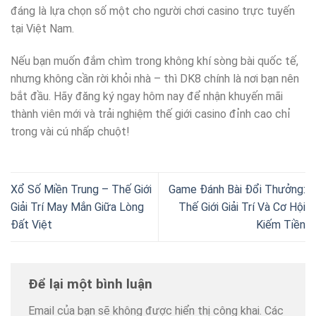
đáng là lựa chọn số một cho người chơi casino trực tuyến
tại Việt Nam.
Nếu bạn muốn đắm chìm trong không khí sòng bài quốc tế,
nhưng không cần rời khỏi nhà – thì DK8 chính là nơi bạn nên
bắt đầu. Hãy đăng ký ngay hôm nay để nhận khuyến mãi
thành viên mới và trải nghiệm thế giới casino đỉnh cao chỉ
trong vài cú nhấp chuột!
Xổ Số Miền Trung – Thế Giới
Game Đánh Bài Đổi Thưởng:
Giải Trí May Mắn Giữa Lòng
Thế Giới Giải Trí Và Cơ Hội
Đất Việt
Kiếm Tiền
Để lại một bình luận
Email của bạn sẽ không được hiển thị công khai.
Các