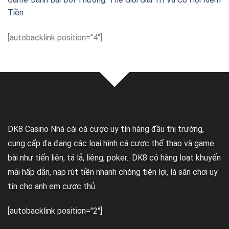
Tiền
[autobacklink position="4"]
DK8
Casino Nhà cái cá cược uy tín hàng đầu thị trường,
cung cấp đa đạng các loại hình cá cược thể thao và game
bài như tiến liên, tá lả, liêng, poker.. DK8 có hàng loạt khuyến
mãi hấp dẫn, nạp rút tiền nhanh chóng tiện lợi, là sân chơi uy
tín cho anh em cược thủ.
[autobacklink position="2"]